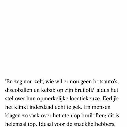
‘En zeg nou zelf, wie wil er nou geen botsauto’s,
discoballen en kebab op zijn bruiloft?’ aldus het
stel over hun opmerkelijke locatiekeuze. Eerlijk:
het klinkt inderdaad echt te gek. En mensen
klagen zo vaak over het eten op bruiloften; dit is
helemaal top. Ideaal voor de snackliefhebbers,
voor de vega’s en zelfs vegans; niks geen apart
menu, gewoon iedereen aan de vegan kebab. En