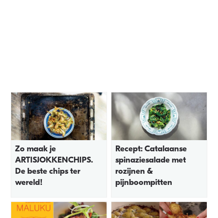
Zo maak je
Recept: Catalaanse
ARTISJOKKENCHIPS.
spinaziesalade met
De beste chips ter
rozijnen &
wereld!
pijnboompitten