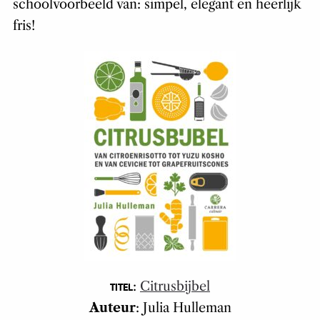
schoolvoorbeeld van: simpel, elegant en heerlijk
fris!
:
Citrusbijbel
TITEL
Auteur
: Julia Hulleman