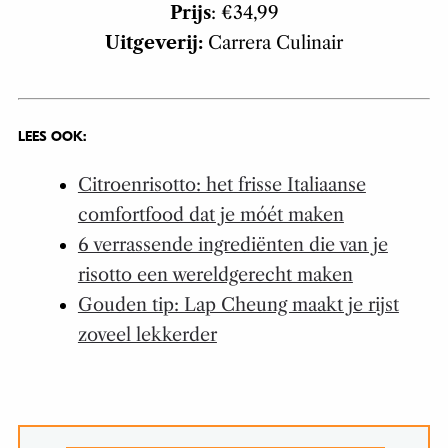
Prijs
: €34,99
Uitgeverij:
Carrera Culinair
LEES OOK:
Citroenrisotto: het frisse Italiaanse
comfortfood dat je móét maken
6 verrassende ingrediënten die van je
risotto een wereldgerecht maken
Gouden tip: Lap Cheung maakt je rijst
zoveel lekkerder