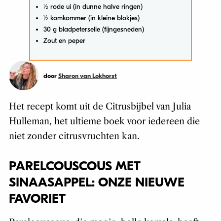
½ rode ui (in dunne halve ringen)
½ komkommer (in kleine blokjes)
30 g bladpeterselie (fijngesneden)
Zout en peper
door
Sharon van Lokhorst
Het recept komt uit de Citrusbijbel van Julia
Hulleman, het ultieme boek voor iedereen die
niet zonder citrusvruchten kan.
PARELCOUSCOUS MET
SINAASAPPEL: ONZE NIEUWE
FAVORIET