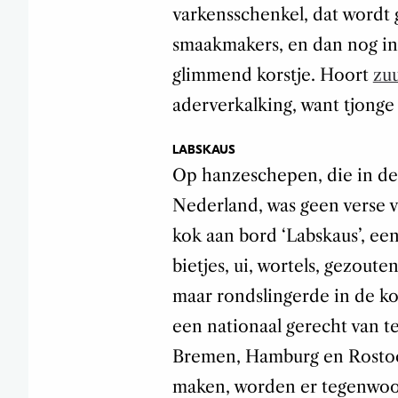
varkensschenkel, dat wordt 
smaakmakers, en dan nog in
glimmend korstje. Hoort
zu
aderverkalking, want tjonge w
LABSKAUS
Op hanzeschepen, die in d
Nederland, was geen verse 
kok aan bord ‘Labskaus’, ee
bietjes, ui, wortels, gezoute
maar rondslingerde in de k
een nationaal gerecht van t
Bremen, Hamburg en Rostoc
maken, worden er tegenwoo