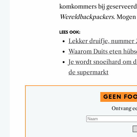
komkommers bij geserveerd, 
Wereldbackpackers
. Mogen
LEES OOK:
Lekker druifje, nummer 3
Waarom Duits eten hübsc
Je wordt snoeihard om de
de supermarkt
GEEN FO
Ontvang ee