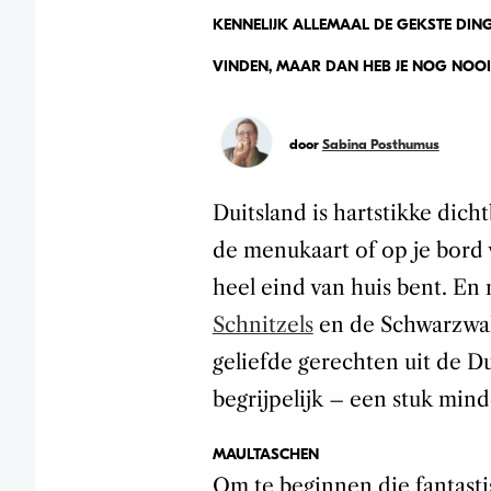
KENNELIJK ALLEMAAL DE GEKSTE DIN
VINDEN, MAAR DAN HEB JE NOG NOOI
door
Sabina Posthumus
Duitsland is hartstikke dich
de menukaart of op je bord v
heel eind van huis bent. En 
Schnitzels
en de Schwarzwal
geliefde gerechten uit de Du
begrijpelijk – een stuk min
MAULTASCHEN
Om te beginnen die fantasti