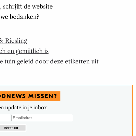
schrijft de website
 we bedanken?
: Riesling
h en gemütlich is
 tuin geleid door deze etiketten uit
ODNEWS MISSEN?
n update in je inbox