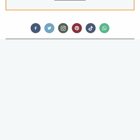
FOOD STORIES
DE MCDONALD’S DIPSAUZEN DIE
WE HEEL GRAAG TERUG WILLEN