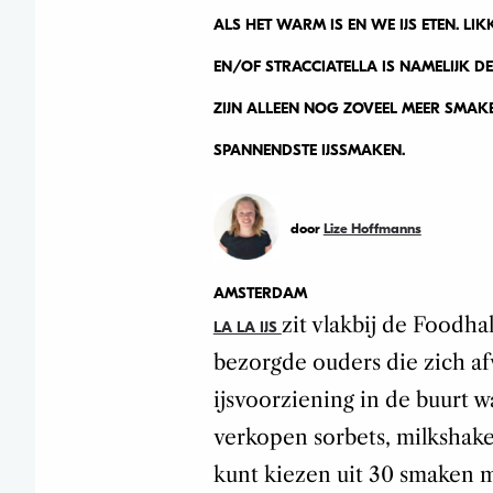
ALS HET WARM IS EN WE IJS ETEN. LI
EN/OF STRACCIATELLA IS NAMELIJK D
ZIJN ALLEEN NOG ZOVEEL MEER SMAK
SPANNENDSTE IJSSMAKEN.
door
Lize Hoffmanns
AMSTERDAM
zit vlakbij de Foodha
LA LA IJS
bezorgde ouders die zich a
ijsvoorziening in de buurt 
verkopen sorbets, milkshake
kunt kiezen uit 30 smaken m