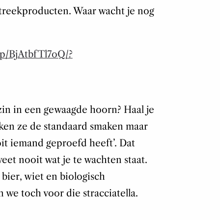
 streekproducten. Waar wacht je nog
/p/BjAtbfTl7oQ/?
 zin in een gewaagde hoorn? Haal je
aken ze de standaard smaken maar
oit iemand geproefd heeft’. Dat
 weet nooit wat je te wachten staat.
bier, wiet en biologisch
we toch voor die stracciatella.