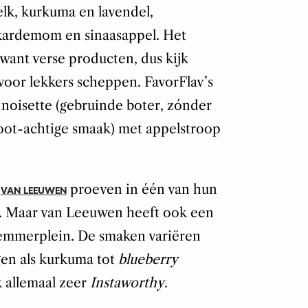
lk, kurkuma en lavendel,
kardemom en sinaasappel. Het
 want verse producten, dus kijk
voor lekkers scheppen. FavorFlav’s
oisette (gebruinde boter, zónder
ot-achtige smaak) met appelstroop
n
proeven in één van hun
VAN LEEUWEN
k. Maar van Leeuwen heeft ook een
lemmerplein. De smaken variëren
gen als kurkuma tot
blueberry
 allemaal zeer
Instaworthy
.