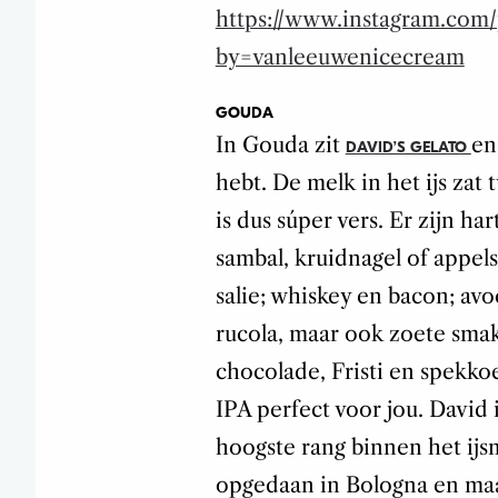
https://www.instagram.com
by=vanleeuwenicecream
GOUDA
In Gouda zit
en
DAVID’S GELATO
hebt. De melk in het ijs zat
is dus súper vers. Er zijn h
sambal, kruidnagel of appel
salie; whiskey en bacon; av
rucola, maar ook zoete smak
chocolade, Fristi en spekkoek
IPA perfect voor jou. David 
hoogste rang binnen het ijsm
opgedaan in Bologna en maa