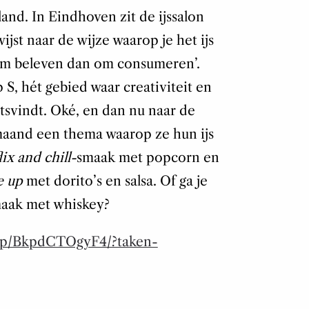
and. In Eindhoven zit de ijssalon
ijst naar de wijze waarop je het ijs
om beleven dan om consumeren’.
 S, hét gebied waar creativiteit en
tsvindt. Oké, en dan nu naar de
maand een thema waarop ze hun ijs
ix and chill-
smaak met popcorn en
e up
met dorito’s en salsa. Of ga je
maak met whiskey?
m/p/BkpdCTOgyF4/?taken-