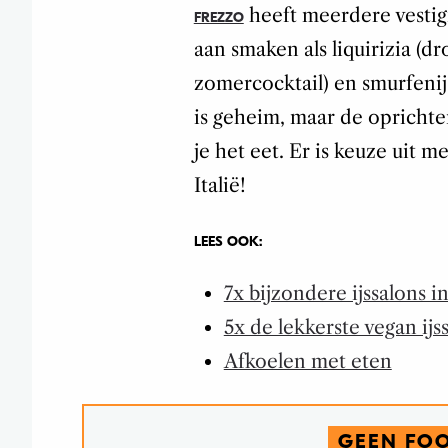
heeft meerdere vestig
FREZZO
aan smaken als liquirizia (dr
zomercocktail) en smurfenijs
is geheim, maar de oprichters
je het eet. Er is keuze uit 
Italië!
LEES OOK:
7x bijzondere ijssalons 
5x de lekkerste vegan ijs
Afkoelen met eten
GEEN FO