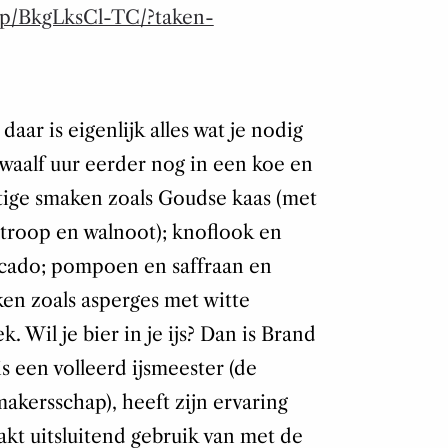
/p/BkgLksCl-TC/?taken-
 daar is eigenlijk alles wat je nodig
 twaalf uur eerder nog in een koe en
artige smaken zoals Goudse kaas (met
stroop en walnoot); knoflook en
ocado; pompoen en saffraan en
en zoals asperges met witte
. Wil je bier in je ijs? Dan is Brand
is een volleerd ijsmeester (de
akersschap), heeft zijn ervaring
kt uitsluitend gebruik van met de