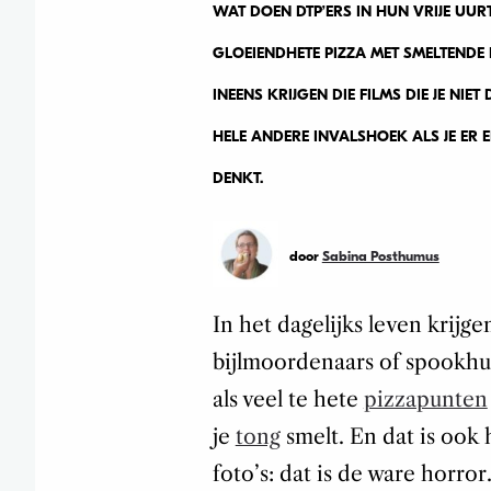
WAT DOEN DTP’ERS IN HUN VRIJE UURT
GLOEIENDHETE PIZZA MET SMELTENDE
INEENS KRIJGEN DIE FILMS DIE JE NIET
HELE ANDERE INVALSHOEK ALS JE ER 
DENKT.
door
Sabina Posthumus
In het dagelijks leven krijg
bijlmoordenaars of spookhui
als veel te hete
pizzapunten
je
tong
smelt. En dat is ook h
foto’s: dat is de ware horror