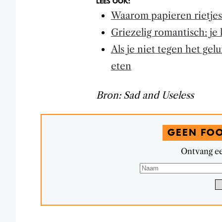
LEES OOK:
Waarom papieren rietjes 
Griezelig romantisch: je
Als je niet tegen het ge
eten
Bron: Sad and Useless
GEEN FO
Ontvang ee