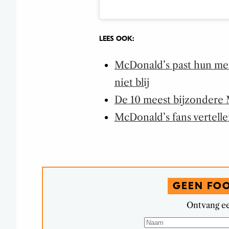
LEES OOK:
McDonald’s past hun men
niet blij
De 10 meest bijzondere 
McDonald’s fans vertell
GEEN FO
Ontvang ee