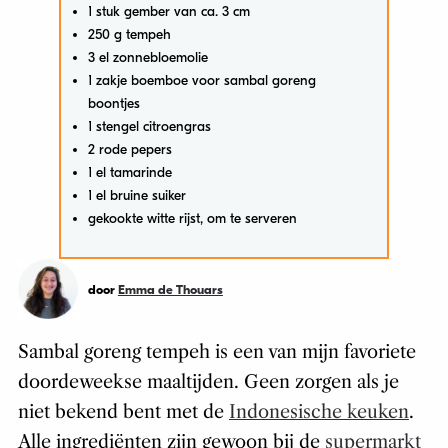
1 stuk gember van ca. 3 cm
250 g tempeh
3 el zonnebloemolie
1 zakje boemboe voor sambal goreng
boontjes
1 stengel citroengras
2 rode pepers
1 el tamarinde
1 el bruine suiker
gekookte witte rijst, om te serveren
door
Emma de Thouars
Sambal goreng tempeh is een van mijn favoriete
doordeweekse maaltijden. Geen zorgen als je
niet bekend bent met de
Indonesische keuken
.
Alle ingrediënten zijn gewoon bij de
supermarkt