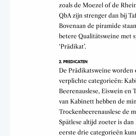
zoals de Moezel of de Rhei
QbA zijn strenger dan bij Ta
Bovenaan de piramide staan 
betere Qualitätsweine met 
‘Prädikat’.
2. PREDICATEN
De Prädikatsweine worden o
verplichte categorieën: Kabi
Beerenauslese, Eiswein en 
van Kabinett hebben de mins
Trockenbeerenauslese de me
Spätlese altijd zoeter is da
eerste drie categorieën kun