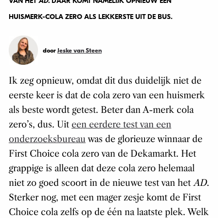
VAN HET
AD
. DAAR KOMT NAMELIJK OPNIEUW EEN
HUISMERK-COLA ZERO ALS LEKKERSTE UIT DE BUS.
door
Jeske van Steen
Ik zeg opnieuw, omdat dit dus duidelijk niet de
eerste keer is dat de cola zero van een huismerk
als beste wordt getest. Beter dan A-merk cola
zero’s, dus. Uit
een eerdere test van een
onderzoeksbureau
was de glorieuze winnaar de
First Choice cola zero van de Dekamarkt. Het
grappige is alleen dat deze cola zero helemaal
niet zo goed scoort in de nieuwe test van het
AD
.
Sterker nog, met een mager zesje komt de First
Choice cola zelfs op de één na laatste plek. Welk