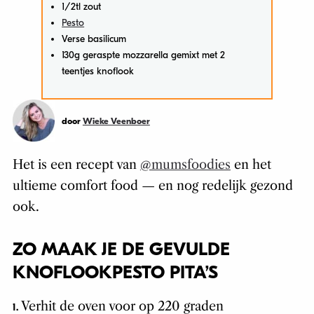
1/2tl zout
Pesto
Verse basilicum
130g geraspte mozzarella gemixt met 2
teentjes knoflook
door
Wieke Veenboer
Het is een recept van
@mumsfoodies
en het
ultieme comfort food — en nog redelijk gezond
ook.
ZO MAAK JE DE GEVULDE
KNOFLOOKPESTO PITA’S
Verhit de oven voor op 220 graden
1.