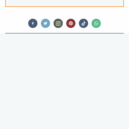
FOOD STORIES
WAT ZIT ER IN JE SCHOENTJE? DIT
IS JE SINTERKLAAS-HOROSCOOP