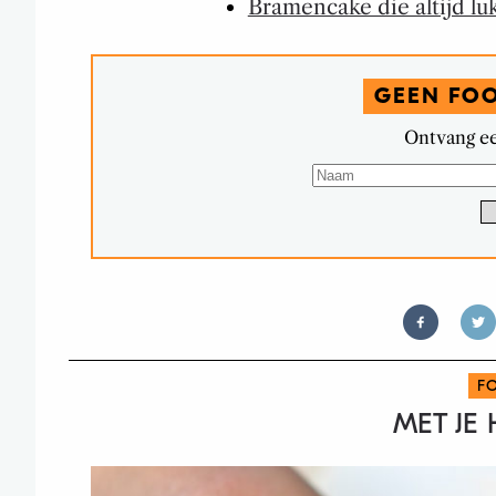
Bramencake die altijd lu
GEEN FO
Ontvang ee
F
MET JE