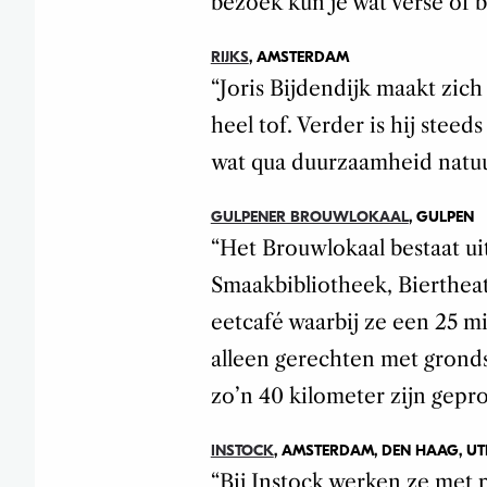
bezoek kun je wat verse of 
RIJKS
, AMSTERDAM
“Joris Bijdendijk maakt zic
heel tof. Verder is hij stee
wat qua duurzaamheid natuurl
GULPENER BROUWLOKAAL
, GULPEN
“Het Brouwlokaal bestaat ui
Smaakbibliotheek, Biertheat
eetcafé waarbij ze een 25 m
alleen gerechten met gronds
zo’n 40 kilometer zijn gepr
INSTOCK
, AMSTERDAM, DEN HAAG, U
“Bij Instock werken ze met 