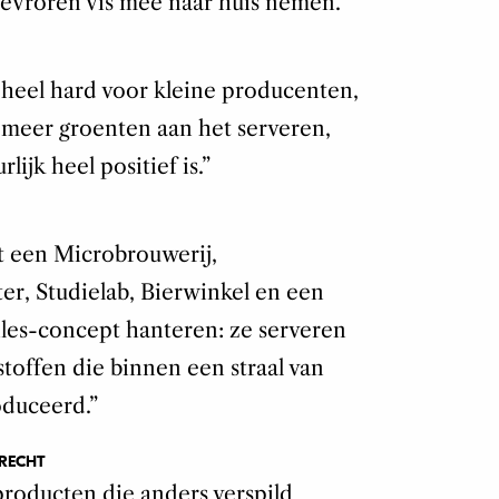
bevroren vis mee naar huis nemen.”
h heel hard voor kleine producenten,
ds meer groenten aan het serveren,
ijk heel positief is.”
t een Microbrouwerij,
er, Studielab, Bierwinkel en een
iles-concept hanteren: ze serveren
toffen die binnen een straal van
oduceerd.”
TRECHT
producten die anders verspild