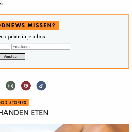
kt
ODNEWS MISSEN?
n update in je inbox
OOD STORIES
 HANDEN ETEN