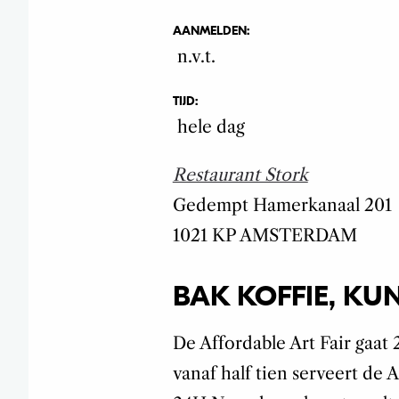
AANMELDEN:
n.v.t.
TIJD:
hele dag
Restaurant Stork
Gedempt Hamerkanaal
201
1021 KP
AMSTERDAM
BAK KOFFIE, KU
De Affordable Art Fair gaat
vanaf half tien serveert de