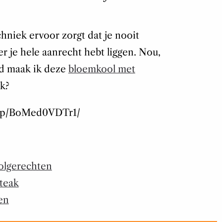
chniek ervoor zorgt dat je nooit
 je hele aanrecht hebt liggen. Nou,
nd maak ik deze
bloemkool met
ok?
m/p/BoMed0VDTr1/
olgerechten
teak
en