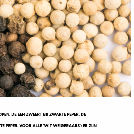
N. DE EEN ZWEERT BIJ ZWARTE PEPER, DE
 PEPER. VOOR ALLE ‘WIT-WEIGERAARS’: ER ZIJN