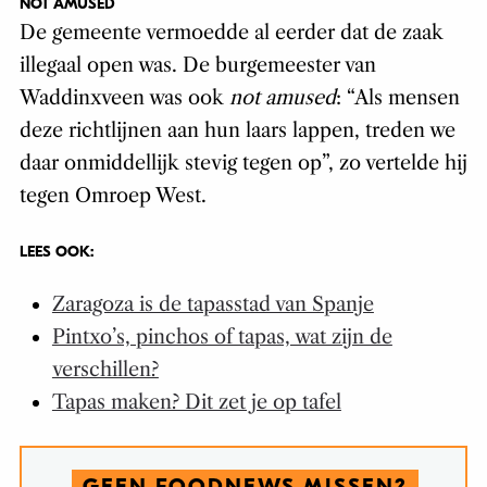
NOT AMUSED
De gemeente vermoedde al eerder dat de zaak
illegaal open was. De burgemeester van
Waddinxveen was ook
not amused
: “Als mensen
deze richtlijnen aan hun laars lappen, treden we
daar onmiddellijk stevig tegen op”, zo vertelde hij
tegen Omroep West.
LEES OOK:
Zaragoza is de tapasstad van Spanje
Pintxo’s, pinchos of tapas, wat zijn de
verschillen?
Tapas maken? Dit zet je op tafel
GEEN FOODNEWS MISSEN?