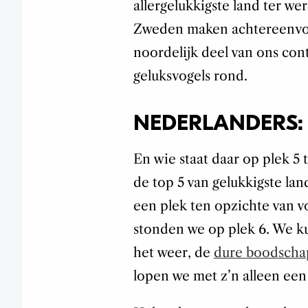
allergelukkigste land ter we
Zweden maken achtereenvolg
noordelijk deel van ons con
geluksvogels rond.
NEDERLANDERS:
En wie staat daar op plek 5 
de top 5 van gelukkigste lan
een plek ten opzichte van vo
stonden we op plek 6. We ku
het weer, de
dure boodsch
lopen we met z’n alleen een 