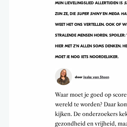
MIJN LIEVELINGSLIED ALLERTIJDEN IS
S
ZIJN ZE, DIE
SUPER SHINY
EN MEGA
HA
WEET HET ONS VERTELLEN. OOK OF WI
STRALENDE MENSEN HOREN. SPOILER:
HIER MET Z’N ALLEN SOMS DENKEN. 
MOET JE NOG IETS NOORDELIJKER.
door
Jeske van Steen
Waar moet je goed op scoren
wereld te worden? Daar kome
kijken. De onderzoekers ke
gezondheid en vrijheid, maa