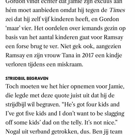
Gordon vindt echter dat Jamie zijn excuus aan
hém moet aanbieden omdat hij tegen de
Times
zei dat hij zelf vijf kinderen heeft, en Gordon
‘maar’ vier. Het oordelen over iemands gezin op
basis van het aantal kinderen gaat voor Ramsay
een forse brug te ver. Niet gek ook, aangezien
Ramsay en zijn vrouw Tana in 2017 een kindje
verloren tijdens een miskraam.
STRIJDBIJL BEGRAVEN
Toch moeten we het hier opnemen voor Jamie,
die legde met deze quote juist uit dat hij de
strijdbijl wil begraven. “He’s got four kids and
I’ve got five kids and I don’t want to be slagging
off some kids’ dad on the telly. It’s not nice.”
Nogal uit verband getrokken, dus. Ben jij team