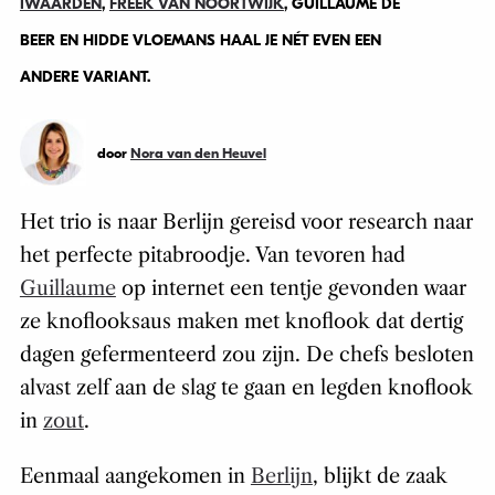
IWAARDEN
,
FREEK VAN NOORTWIJK
, GUILLAUME DE
BEER EN HIDDE VLOEMANS HAAL JE NÉT EVEN EEN
ANDERE VARIANT.
door
Nora van den Heuvel
Het trio is naar Berlijn gereisd voor research naar
het perfecte pitabroodje. Van tevoren had
Guillaume
op internet een tentje gevonden waar
ze knoflooksaus maken met knoflook dat dertig
dagen gefermenteerd zou zijn. De chefs besloten
alvast zelf aan de slag te gaan en legden knoflook
in
zout
.
Eenmaal aangekomen in
Berlijn
, blijkt de zaak