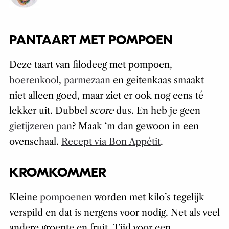
PANTAART MET POMPOEN
Deze taart van filodeeg met pompoen,
boerenkool
,
parmezaan
en geitenkaas smaakt
niet alleen goed, maar ziet er ook nog eens té
lekker uit. Dubbel
score
dus. En heb je geen
gietijzeren pan
? Maak ‘m dan gewoon in een
ovenschaal.
Recept via Bon Appétit
.
KROMKOMMER
Kleine
pompoenen
worden met kilo’s tegelijk
verspild en dat is nergens voor nodig. Net als veel
andere groente en fruit. Tijd voor een