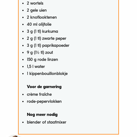
2 wortels
2 gele uien
2 knoflooktenen
40 ml olijfolie
3 g (1 tl) kurkuma
2 g (1 tl) zwarte peper
3 g (1 tl) paprikapoeder
9 g (1½ tl) zout
150 g rode linzen
1,5 l water
1 kippenbouillonblokje
Voor de garnering
crème fraîche
rode-pepervlokken
Nog meer nodig
blender of staafmixer