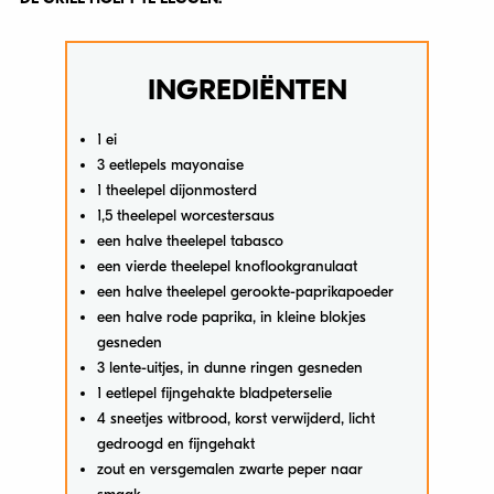
INGREDIËNTEN
1 ei
3 eetlepels mayonaise
1 theelepel dijonmosterd
1,5 theelepel worcestersaus
een halve theelepel tabasco
een vierde theelepel knoflookgranulaat
een halve theelepel gerookte-paprikapoeder
een halve rode paprika, in kleine blokjes
gesneden
3 lente-uitjes, in dunne ringen gesneden
1 eetlepel fijngehakte bladpeterselie
4 sneetjes witbrood, korst verwijderd, licht
gedroogd en fijngehakt
zout en versgemalen zwarte peper naar