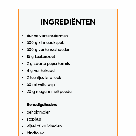
INGREDIËNTEN
dunne varkensdarmen
500 g kinnebakspek
500 g varkensschouder
15 g keukenzout
2 g zwarte peperkorrels
4 g venkelzaad
2 teentjes knoflook
50 ml witte wijn
20 g magere melkpoeder
Benodigdheden:
gehaktmolen
stopbus
vijzel of kruidmolen
bindtouw