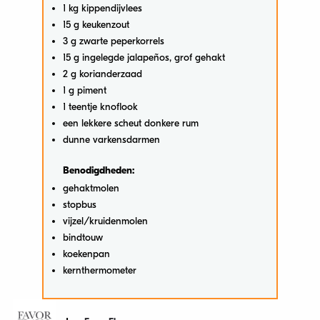
1 kg kippendijvlees
15 g keukenzout
3 g zwarte peperkorrels
15 g ingelegde jalapeños, grof gehakt
2 g korianderzaad
1 g piment
1 teentje knoflook
een lekkere scheut donkere rum
dunne varkensdarmen
Benodigdheden:
gehaktmolen
stopbus
vijzel/kruidenmolen
bindtouw
koekenpan
kernthermometer