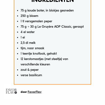
INGREDIËNTEN
75 g koude boter, in blokjes gesneden
250 g bloem
1 tl versgemalen peper
75 g + 30 g Le Gruyère AOP Classic, geraspt
4 el water
1 ei
2,5 dl melk
tijm, naar smaak
1 teentje knoflook, gehakt
12 kerstomaatjes (met steeltje) van
verschillende kleuren
zout & peper
verse basilicum
door
FavorFlav