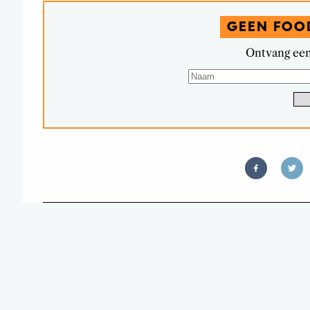
GEEN FOO
Ontvang een
TH
GLÜHWEIN MET E