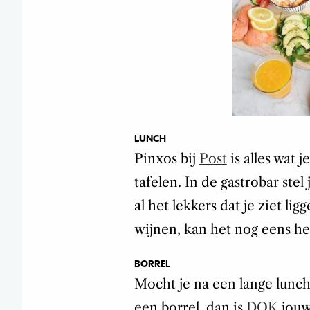
LUNCH
Pinxos bij
Post
is alles wat j
tafelen. In de gastrobar ste
al het lekkers dat je ziet li
wijnen, kan het nog eens heel
BORREL
Mocht je na een lange lunch 
een borrel, dan is
DOK
jouw 