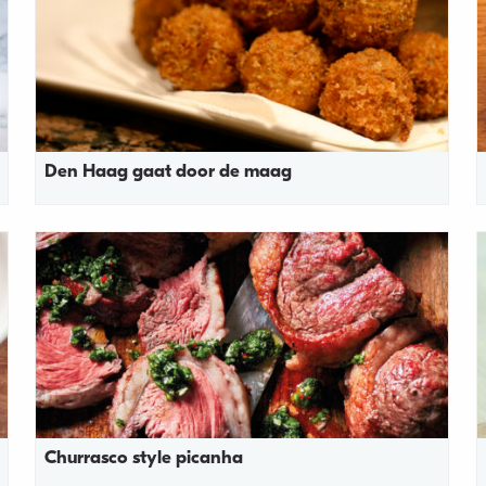
Den Haag gaat door de maag
Churrasco style picanha