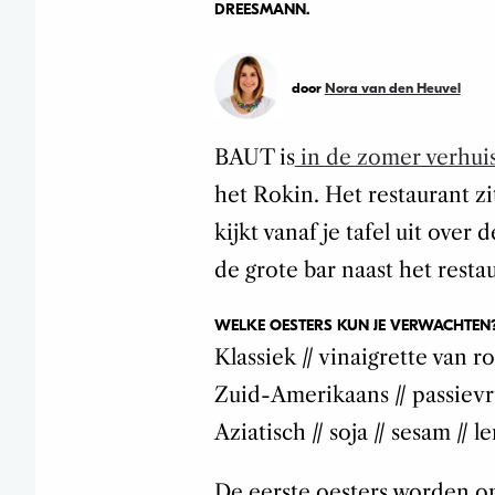
DREESMANN.
door
Nora van den Heuvel
BAUT is
in de zomer verhui
het Rokin. Het restaurant zi
kijkt vanaf je tafel uit over
de grote bar naast het resta
WELKE OESTERS KUN JE VERWACHTEN
Klassiek // vinaigrette van r
Zuid-Amerikaans // passievr
Aziatisch // soja // sesam // l
De eerste oesters worden om