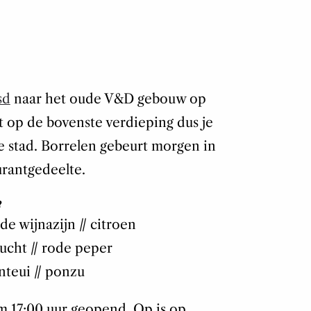
sd
naar het oude V&D gebouw op
t op de bovenste verdieping dus je
 de stad. Borrelen gebeurt morgen in
urantgedeelte.
?
ode wijnazijn // citroen
ucht // rode peper
enteui // ponzu
 17:00 uur geopend. Op is op.