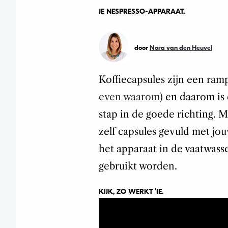
JE NESPRESSO-APPARAAT.
door
Nora van den Heuvel
Koffiecapsules zijn een ramp
even waarom
) en daarom is
stap in de goede richting. 
zelf capsules gevuld met jou
het apparaat in de vaatwas
gebruikt worden.
KIJK, ZO WERKT ‘IE.