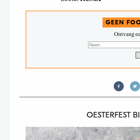
GEEN FO
Ontvang ee
OESTERFEST B