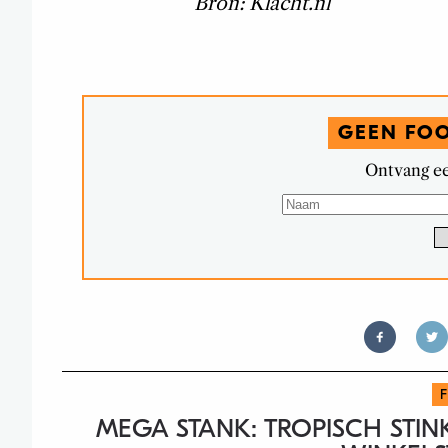
Bron: Klacht.nl
GEEN FO
Ontvang ee
MEGA STANK: TROPISCH STI