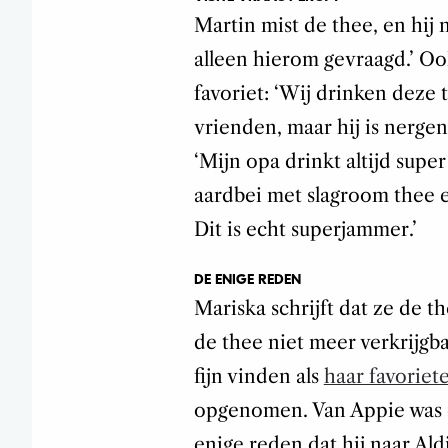
Martin mist de thee, en hij ni
alleen hierom gevraagd.’ Ook
favoriet: ‘Wij drinken deze t
vrienden, maar hij is nergens
‘Mijn opa drinkt altijd supe
aardbei met slagroom thee e
Dit is echt superjammer.’
DE ENIGE REDEN
Mariska schrijft dat ze de 
de thee niet meer verkrijgba
fijn vinden als
haar favoriet
opgenomen. Van Appie was d
enige reden dat hij naar Aldi