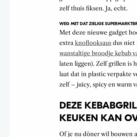
zelf thuis fiksen. Ja, echt.
WEG MET DAT ZIELIGE SUPERMARKTB
Met deze nieuwe gadget hoe
extra
knoflooksaus
dus niet 
wanstaltige broodje kebab v
laten liggen). Zelf grillen i
laat dat in plastic verpakte 
zelf – juicy, spicy en warm v
DEZE KEBABGRILL
KEUKEN KAN O
Of je nu döner wil bouwen al