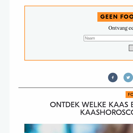
GEEN FO
Ontvang ee
F
ONTDEK WELKE KAAS B
KAASHOROSCO