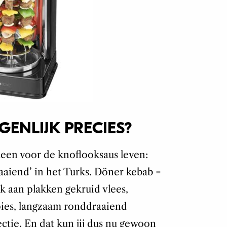
GENLIJK PRECIES?
een voor de knoflooksaus leven:
raaiend’ in het Turks. Döner kebab =
nk aan plakken gekruid vlees,
pies, langzaam ronddraaiend
ctie. En dat kun jij dus nu gewoon