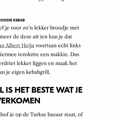
ROODJE KEBAB
f je voor zo’n lekker broodje met
meer de deur uit (en kun je dat
an Albert Heijn
voortaan echt links
s hiermee tenslotte een makkie. Dus
verdriet lekker liggen en maak het
an je eigen kebabgrill.
 IS HET BESTE WAT JE
VERKOMEN
sof je op de Turkse bazaar staat, of