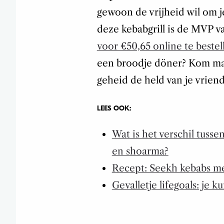
gewoon de vrijheid wil om je
deze kebabgrill is de MVP va
voor €50,65 online te bestel
een broodje döner? Kom maar 
geheid de held van je vrien
LEES OOK:
Wat is het verschil tuss
en shoarma?
Recept: Seekh kebabs met
Gevalletje lifegoals: je 