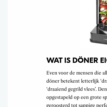
WAT IS DÖNER EI
Even voor de mensen die all
döner betekent letterlijk ‘d
‘draaiend gegrild vlees’. De
opgestapeld op een grote s
geroosterd tot sappige perfe