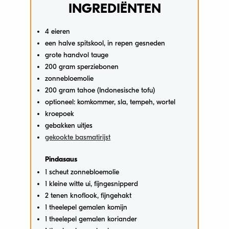
INGREDIËNTEN
4 eieren
een halve spitskool, in repen gesneden
grote handvol tauge
200 gram sperziebonen
zonnebloemolie
200 gram tahoe (Indonesische tofu)
optioneel: komkommer, sla, tempeh, wortel
kroepoek
gebakken uitjes
gekookte basmatirijst
Pindasaus
1 scheut zonnebloemolie
1 kleine witte ui, fijngesnipperd
2 tenen knoflook, fijngehakt
1 theelepel gemalen komijn
1 theelepel gemalen koriander