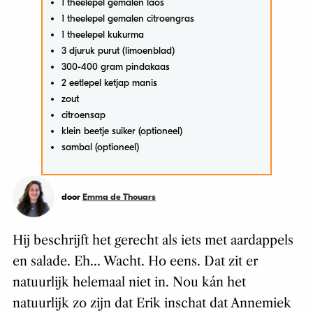
1 theelepel gemalen laos
1 theelepel gemalen citroengras
1 theelepel kukurma
3 djuruk purut (limoenblad)
300-400 gram pindakaas
2 eetlepel ketjap manis
zout
citroensap
klein beetje suiker (optioneel)
sambal (optioneel)
door
Emma de Thouars
Hij beschrijft het gerecht als iets met aardappels
en salade. Eh… Wacht. Ho eens. Dat zit er
natuurlijk helemaal niet in. Nou kán het
natuurlijk zo zijn dat Erik inschat dat Annemiek