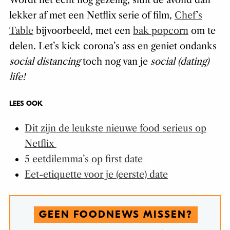
Wordt het écht nog gezellig, sluit de avond dan
lekker af met een Netflix serie of film,
Chef’s
Table
bijvoorbeeld, met een
bak popcorn
om te
delen. Let’s kick corona’s ass en geniet ondanks
social distancing
toch nog van je
social (dating)
life!
LEES OOK
Dit zijn de leukste nieuwe food serieus op
Netflix
5 eetdilemma’s op first date
Eet-etiquette voor je (eerste) date
GEEN FOODNEWS MISSEN?