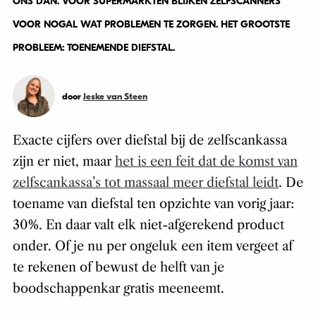
ONS DAN. VOOR SUPERMARKTEN BLIJKEN ZELFSCANNERS
VOOR NOGAL WAT PROBLEMEN TE ZORGEN. HET GROOTSTE
PROBLEEM: TOENEMENDE DIEFSTAL.
door
Jeske van Steen
Exacte cijfers over diefstal bij de zelfscankassa
zijn er niet, maar
het is een feit dat de komst van
zelfscankassa’s tot massaal meer diefstal leidt
. De
toename van diefstal ten opzichte van vorig jaar:
30%. En daar valt elk niet-afgerekend product
onder. Of je nu per ongeluk een item vergeet af
te rekenen of bewust de helft van je
boodschappenkar gratis meeneemt.