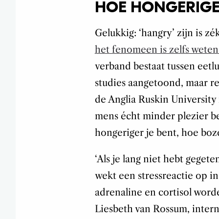
HOE HONGERIGE
Gelukkig: ‘hangry’ zijn is zé
het fenomeen is zelfs weten
verband bestaat tussen eetlu
studies aangetoond, maar r
de Anglia Ruskin University
mens écht minder plezier b
hongeriger je bent, hoe bozer
‘Als je lang niet hebt gegete
wekt een stressreactie op i
adrenaline en cortisol word
Liesbeth van Rossum, inter