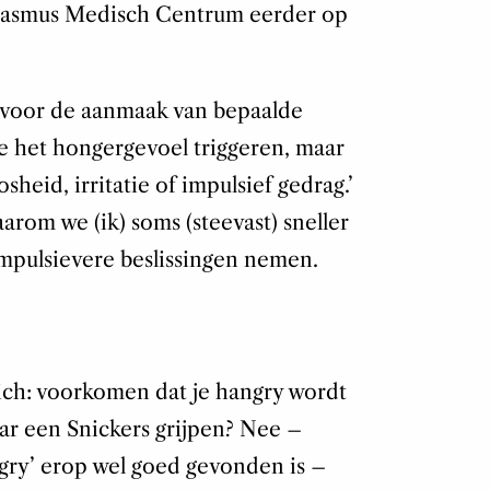
 Erasmus Medisch Centrum eerder op
voor de aanmaak van bepaalde
e het hongergevoel triggeren, maar
eid, irritatie of impulsief gedrag.’
arom we (ik) soms (steevast) sneller
impulsievere beslissingen nemen.
ich: voorkomen dat je hangry wordt
aar een Snickers grijpen? Nee –
gry’ erop wel goed gevonden is –