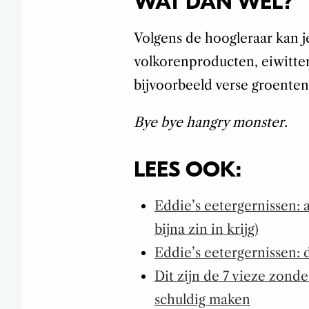
WAT DAN WEL?
Volgens de hoogleraar kan j
volkorenproducten, eiwitte
bijvoorbeeld verse groenten,
Bye bye hangry monster.
LEES OOK:
Eddie’s eetergernissen: 
bijna zin in krijg)
Eddie’s eetergernissen: 
Dit zijn de 7 vieze zond
schuldig maken