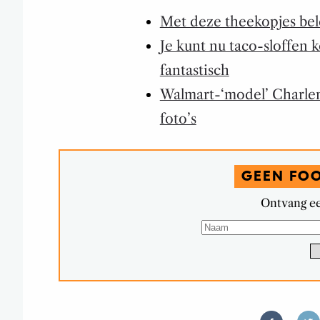
Met deze theekopjes beled
Je kunt nu taco-sloffen 
fantastisch
Walmart-‘model’ Charlen
foto’s
GEEN FO
Ontvang ee