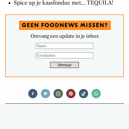
Spice up je kaasfondue met… TEQUILA!
GEEN FOODNEWS MISSEN?
Ontvang een update in je inbox
FEED ME VEGA
RECEPT: GEROOSTERDE BIET MET
AARDPEER EN BEURRE-BOOM