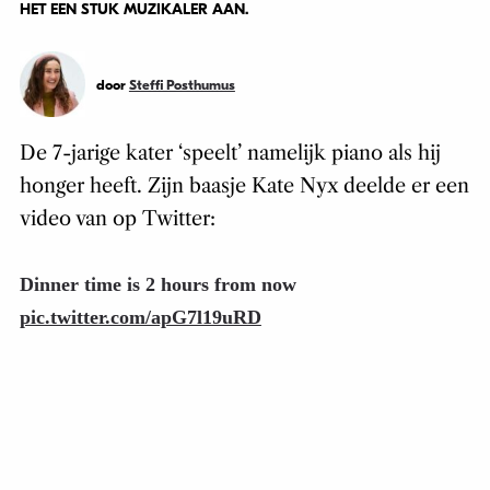
HET EEN STUK MUZIKALER AAN.
door
Steffi Posthumus
De 7-jarige kater ‘speelt’ namelijk piano als hij
honger heeft. Zijn baasje Kate Nyx deelde er een
video van op Twitter:
Dinner time is 2 hours from now
pic.twitter.com/apG7l19uRD