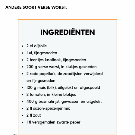
ANDERE SOORT VERSE WORST.
INGREDIËNTEN
2 el olijfolie
1 ui, fijngesneden
2 teentjes knoflook, fijngesneden
200 g verse worst, in stukjes gesneden
2 rode paprika’s, de zaadlijsten verwijderd
en fijngesneden
100 g mais (blik), uitgelekt en afgespoeld
2 tomaten, in kleine blokjes
400 g basmatirijst, gewassen en uitgelekt
2 tl sazon-specerijenmix
2 tl zout
1 tl versgemalen zwarte peper