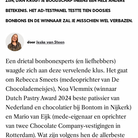
ZIJN, DAN KRIJGT JE BOODSCHAP INEENS EEN HELE ANDERE
BETEKENIS. HET AD-TESTPANEL TESTTE TIEN DOOSJES
BONBONS EN DE WINNAAR ZAL JE MISSCHIEN WEL VERBAZEN.
door
Jeske van Steen
Een drietal bonbonexperts (en liefhebbers)
waagde zich aan deze vervelende klus. Het gaat
om Rebecca Smeets (medeoprichter van De
Chocolademeisjes), Noa Vlemmix (winnaar
Dutch Pastry Award 2024 beste patissier van
Nederland en chocolatier bij Bontom in Nijkerk)
en Mario van Eijk (mede-eigenaar en oprichter
van twee Chocolate Company-vestigingen in
Rotterdam). Wat zijn volgens hen de allerbeste