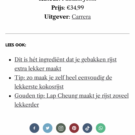
Prijs
: €34,99
Uitgever
:
Carrera
LEES OOK:
Dit is hét ingrediënt dat je gebakken rijst
extra lekker maakt
Tip: zo maak je zelf heel eenvoudig de
lekkerste kokosrijst
Gouden tip: Lap Cheung maakt je rijst zoveel
lekkerder