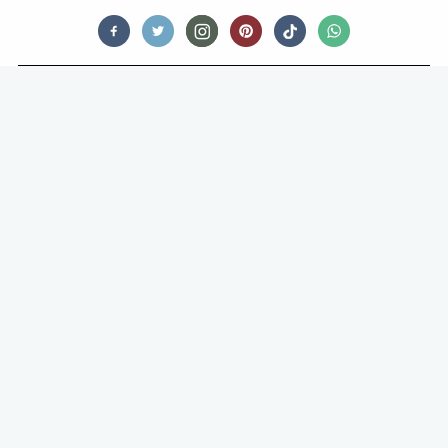
FOODNEWS
AMSTERDAMSE COFFEESHOP THE
BULLDOG VERLIEST IN
ENERGYDRINK-MILJOENENZAAK
VAN RED BULL