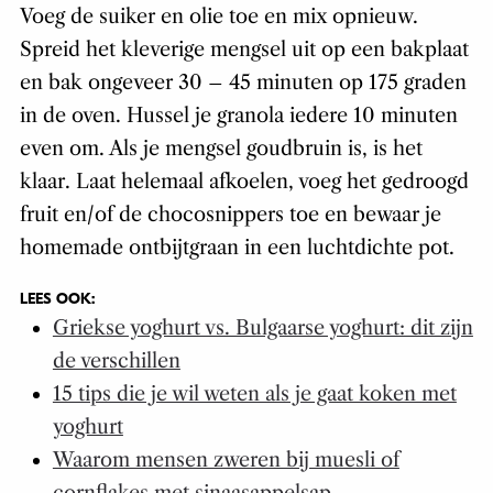
Voeg de suiker en olie toe en mix opnieuw.
Spreid het kleverige mengsel uit op een bakplaat
en bak ongeveer 30 – 45 minuten op 175 graden
in de oven. Hussel je granola iedere 10 minuten
even om. Als je mengsel goudbruin is, is het
klaar. Laat helemaal afkoelen, voeg het gedroogd
fruit en/of de chocosnippers toe en bewaar je
homemade ontbijtgraan in een luchtdichte pot.
LEES OOK:
Griekse yoghurt vs. Bulgaarse yoghurt: dit zijn
de verschillen
15 tips die je wil weten als je gaat koken met
yoghurt
Waarom mensen zweren bij muesli of