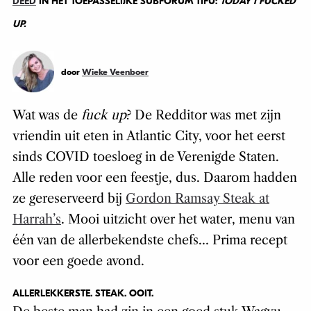
DEED
IN HET TOEPASSELIJKE SUBFORUM TIFU:
TODAY I FUCKED
UP.
door
Wieke Veenboer
Wat was de
fuck up
? De Redditor was met zijn
vriendin uit eten in Atlantic City, voor het eerst
sinds COVID toesloeg in de Verenigde Staten.
Alle reden voor een feestje, dus. Daarom hadden
ze gereserveerd bij
Gordon Ramsay Steak at
Harrah’s
. Mooi uitzicht over het water, menu van
één van de allerbekendste chefs… Prima recept
voor een goede avond.
ALLERLEKKERSTE. STEAK. OOIT.