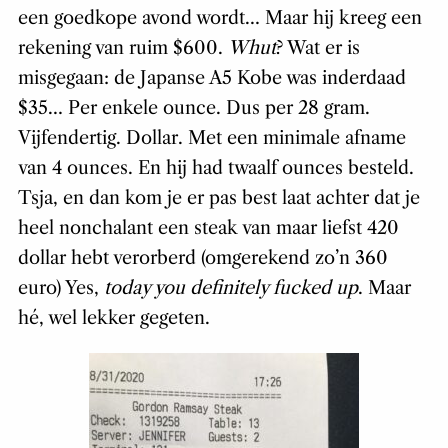
een goedkope avond wordt… Maar hij kreeg een
rekening van ruim $600.
Whut
? Wat er is
misgegaan: de Japanse A5 Kobe was inderdaad
$35… Per enkele ounce. Dus per 28 gram.
Vijfendertig. Dollar. Met een minimale afname
van 4 ounces. En hij had twaalf ounces besteld.
Tsja, en dan kom je er pas best laat achter dat je
heel nonchalant een steak van maar liefst 420
dollar hebt verorberd (omgerekend zo’n 360
euro) Yes,
today you definitely fucked up
. Maar
hé, wel lekker gegeten.