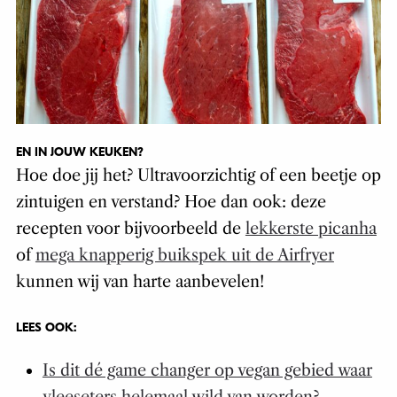
EN IN JOUW KEUKEN?
Hoe doe jij het? Ultravoorzichtig of een beetje op
zintuigen en verstand? Hoe dan ook: deze
recepten voor bijvoorbeeld de
lekkerste picanha
of
mega knapperig buikspek uit de Airfryer
kunnen wij van harte aanbevelen!
LEES OOK:
Is dit dé game changer op vegan gebied waar
vleeseters helemaal wild van worden?