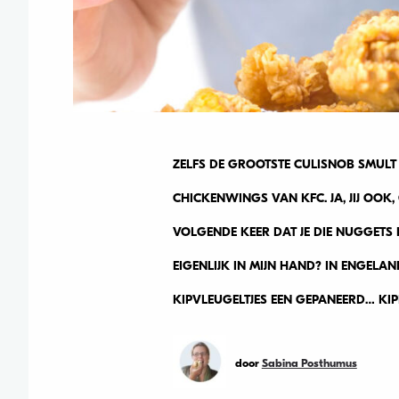
ZELFS DE GROOTSTE CULISNOB SMULT
CHICKENWINGS VAN KFC. JA, JIJ OOK,
VOLGENDE KEER DAT JE DIE NUGGETS 
EIGENLIJK IN MIJN HAND? IN ENGELA
KIPVLEUGELTJES EEN GEPANEERD… KIP
door
Sabina Posthumus