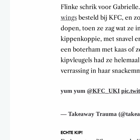
Flinke schrik voor Gabriell
wings
besteld bij KFC, en zo
dopen, toen ze zag wat ze i
kippenkoppie, met snavel er
een boterham met kaas of ze
kipvleugels had ze helemaal
verrassing in haar snackemm
yum yum
@KFC_UKI
pic.tw
— Takeaway Trauma (@take
ECHTE KIP!