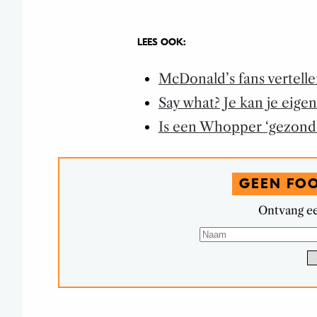
LEES OOK:
McDonald’s fans vertell
Say what? Je kan je eige
Is een Whopper ‘gezond
GEEN FO
Ontvang ee