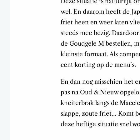
Deze situatie is natuurlijk
wel. En daarom heeft de Ja
friet heen en weer laten vli
steeds mee bezig. Daardoor 
de Goudgele M bestellen, ma
kleinste formaat. Als compe
cent korting op de menu’s.
En dan nog misschien het erg
pas na Oud & Nieuw opgelost
kneiterbrak langs de Maccie
slappe, zoute friet… Komt b
deze heftige situatie snel w