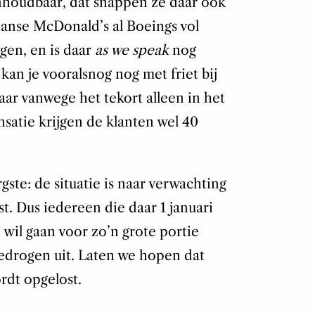
 onhoudbaar, dat snappen ze daar ook
panse McDonald’s al Boeings vol
egen, en is daar
as we speak
nog
kan je vooralsnog nog met friet bij
ar vanwege het tekort alleen in het
nsatie krijgen de klanten wel 40
ste: de situatie is naar verwachting
. Dus iedereen die daar 1 januari
 wil gaan voor zo’n grote portie
edrogen uit. Laten we hopen dat
ordt opgelost.