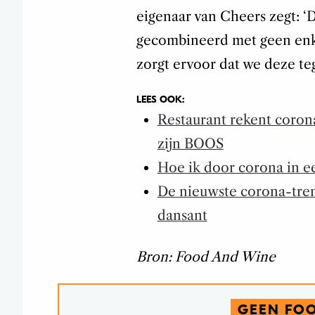
eigenaar van Cheers zegt: 
gecombineerd met geen enke
zorgt ervoor dat we deze te
LEES OOK:
Restaurant rekent coron
zijn BOOS
Hoe ik door corona in e
De nieuwste corona-tren
dansant
Bron: Food And Wine
GEEN FO