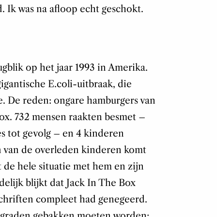
d. Ik was na afloop echt geschokt.
gblik op het jaar 1993 in Amerika.
igantische E.coli-uitbraak, die
kte. De reden: ongare hamburgers van
Box. 732 mensen raakten besmet –
 tot gevolg – en 4 kinderen
n van de overleden kinderen komt
 de hele situatie met hem en zijn
elijk blijkt dat Jack In The Box
schriften compleet had genegeerd.
8 graden gebakken moeten worden: