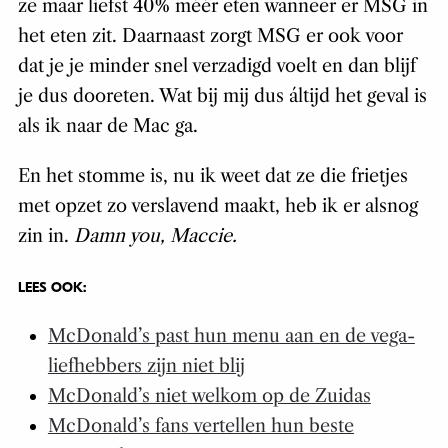
ze maar liefst 40% méér eten wanneer er MSG in
het eten zit. Daarnaast zorgt MSG er ook voor
dat je je minder snel verzadigd voelt en dan blijf
je dus dooreten. Wat bij mij dus áltijd het geval is
als ik naar de Mac ga.
En het stomme is, nu ik weet dat ze die frietjes
met opzet zo verslavend maakt, heb ik er alsnog
zin in.
Damn you, Maccie.
LEES OOK:
McDonald’s past hun menu aan en de vega-
liefhebbers zijn niet blij
McDonald’s niet welkom op de Zuidas
McDonald’s fans vertellen hun beste