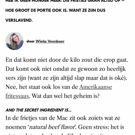
HEB IK GEEN HONGER MEER: DIE FRIETJES GAAN ÁLTIJD OP –
HOE GROOT DE PORTIE OOK IS. WANT ZE ZIJN DUS
VERSLAVEND.
door
Wieke Veenboer
En dat komt niet door de kilo zout die erop gaat.
Dat komt ook niet omdat ze gewoon zo heerlijk
vers zijn (want ze zijn altijd slap maar dat is oké).
Nee, het staat ook los van de
Amerikaanse
fritessaus
. Wat dan wel het geheim is?
AND THE SECRET INGREDIENT IS…
In de frietjes van de Mac zit ook zoiets wat ze
noemen ‘
natural beef flavor
‘. Geen stress: het is