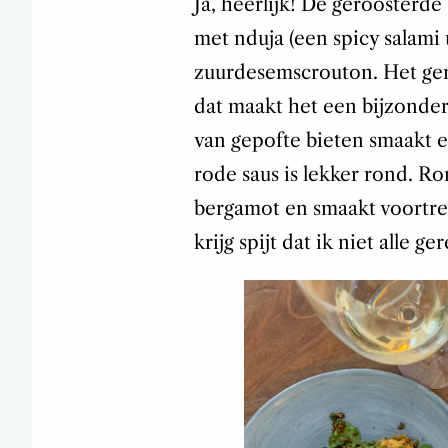
Ja, heerlijk! De geroosterd
met
nduja
(een spicy salami u
zuurdesemscrouton. Het gere
dat maakt het een bijzonde
van gepofte bieten smaakt e
rode saus is lekker rond. Ro
bergamot en smaakt voortreff
krijg spijt dat ik niet alle g