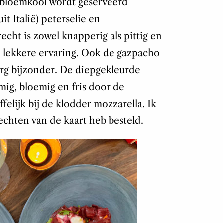
e bloemkool wordt geserveerd
it Italië) peterselie en
cht is zowel knapperig als pittig en
r lekkere ervaring. Ook de gazpacho
rg bijzonder. De diepgekleurde
mig, bloemig en fris door de
elijk bij de klodder mozzarella. Ik
erechten van de kaart heb besteld.