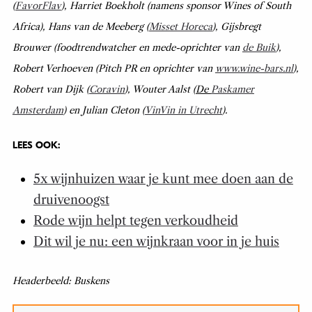
(
FavorFlav
), Harriet Boekholt (namens sponsor Wines of South
Africa), Hans van de Meeberg (
Misset Horeca
), Gijsbregt
Brouwer (foodtrendwatcher en mede-oprichter van
de Buik
),
Robert Verhoeven (Pitch PR en oprichter van
www.wine-bars.nl
),
Robert van Dijk (
Coravin
), Wouter Aalst
(De
Paskamer
Amsterdam
) en Julian Cleton (
VinVin in Utrecht
).
LEES OOK:
5x wijnhuizen waar je kunt mee doen aan de
druivenoogst
Rode wijn helpt tegen verkoudheid
Dit wil je nu: een wijnkraan voor in je huis
Headerbeeld: Buskens