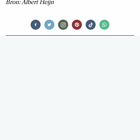
Bron: Albert Heijn
FEED ME SWEET
RECEPT: OERSIMPELE
WATERMELOEN-MOJITO
FRUITSALADE (KINDEREN
WEGWEZEN, DIT IS VOOR
VOLWASSENEN)