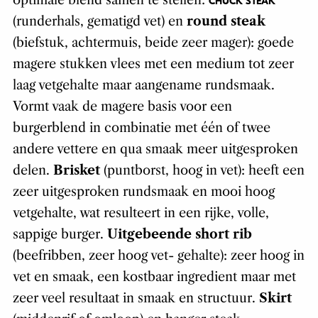
optimale blend samen te stellen:
CHUCK STEAK
(runderhals, gematigd vet) en
round steak
(biefstuk, achtermuis, beide zeer mager): goede
magere stukken vlees met een medium tot zeer
laag vetgehalte maar aangename rundsmaak.
Vormt vaak de magere basis voor een
burgerblend in combinatie met één of twee
andere vettere en qua smaak meer uitgesproken
delen.
Brisket
(puntborst, hoog in vet): heeft een
zeer uitgesproken rundsmaak en mooi hoog
vetgehalte, wat resulteert in een rijke, volle,
sappige burger.
Uitgebeende short rib
(beefribben, zeer hoog vet- gehalte): zeer hoog in
vet en smaak, een kostbaar ingredient maar met
zeer veel resultaat in smaak en structuur.
Skirt