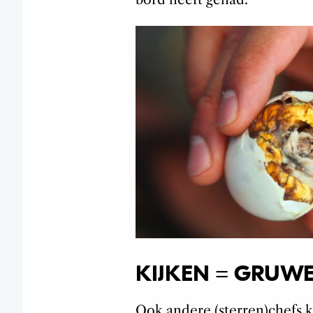
KIJKEN = GRUW
Ook andere (sterren)chefs k