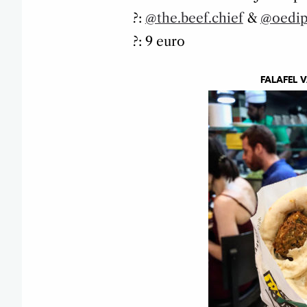
?:
@the.beef.chief
&
@oedip
?: 9 euro
FALAFEL V