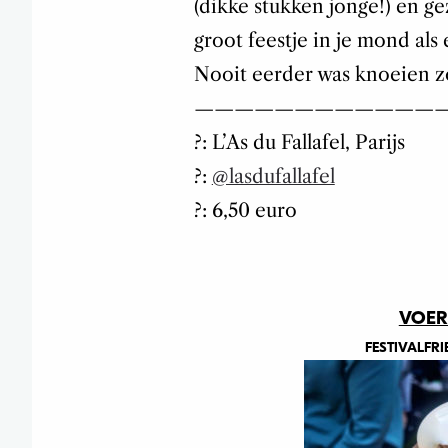
(dikke stukken jonge!) en 
groot feestje in je mond al
Nooit eerder was knoeien zo l
————————————
?: L’As du Fallafel, Parijs
?:
@lasdufallafel
?: 6,50 euro
VOER
FESTIVALFRI