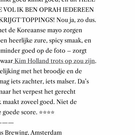
E VOL IK BEN OPRAH IEDEREEN
KRIJGT TOPPINGS! Nou ja, zo dus.
met de Koreaanse mayo zorgen
n heerlijke zure, spicy smaak, en
t minder goed op de foto – zorgt
 waar
Kim Holland trots op zou zijn
.
gelijking met het broodje en de
ag iets zachter, iets malser. Da’s
maar het verpest het gerecht
k maakt zoveel goed. Niet de
goede score. ⭐️⭐️⭐️⭐️
———
pus Brewing, Amsterdam