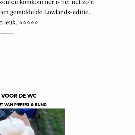
gezouten komkommer is het net zo’n
s een gemiddelde Lowlands-editie.
euk. ⭐️⭐️⭐️⭐️⭐️
———
 VOOR DE WC
ET VAN PIEPERS & RUND