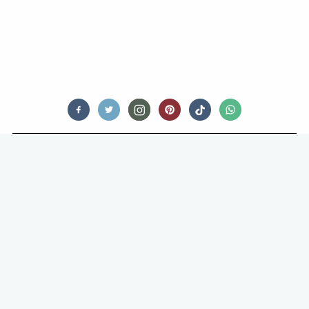
FOOD STORIES
7X DEZE DINGEN KUN JE ETEN,
MAAR WIL JE DAT OOK?