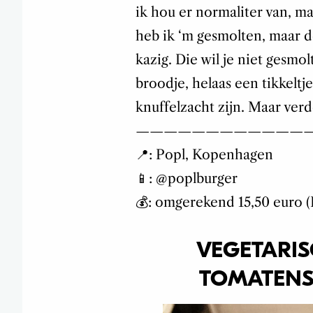
ik hou er normaliter van, m
heb ik ‘m gesmolten, maar de
kazig. Die wil je niet gesmo
broodje, helaas een tikkeltj
knuffelzacht zijn. Maar verder
————————————
📍: Popl, Kopenhagen
📱: @poplburger
💰: omgerekend 15,50 euro 
VEGETARIS
TOMATENS