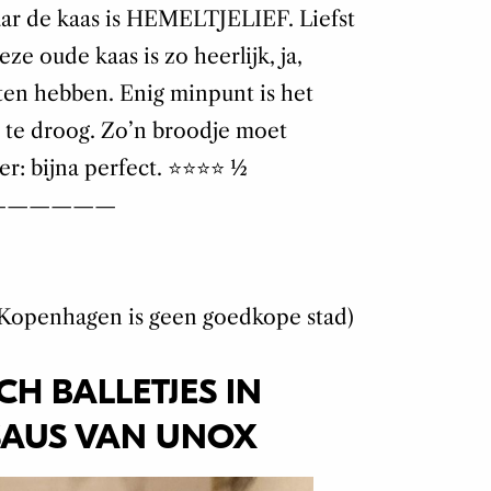
aar de kaas is HEMELTJELIEF. Liefst
ze oude kaas is zo heerlijk, ja,
lten hebben. Enig minpunt is het
e te droog. Zo’n broodje moet
: bijna perfect. ⭐️⭐️⭐️⭐️ ½
——————
(Kopenhagen is geen goedkope stad)
CH BALLETJES IN
AUS VAN UNOX