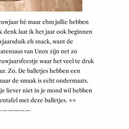
ieuwjaar hè maar ehm jullie hebben
ik denk laat ik het jaar ook beginnen
jaarsduik eh snack, want de
matensaus van Unox zijn net zo
ieuwjaarsfeestje waar het veel te druk
ur. Zo. De balletjes hebben een
 maar de smaak is echt ondermaats.
 je liever niet in je mond wil hebben
ntafel met deze balletjes. ⭐️⭐️
——————